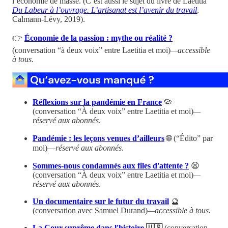
l’économie de masse. (C’est aussi le sujet du livre de Laetitia
Du Labeur à l’ouvrage. L’artisanat est l’avenir du travail
,
Calmann-Lévy, 2019).
👉
Économie de la passion : mythe ou réalité ?
(conversation “à deux voix” entre Laetitia et moi)
—accessible
à tous.
Réflexions sur la pandémie en France
🦠
(conversation “À deux voix” entre Laetitia et moi)
—
réservé aux abonnés
.
Pandémie : les leçons venues d’ailleurs
🌐 (“Édito” par
moi)—
réservé aux abonnés
.
Sommes-nous condamnés aux files d'attente ?
😫
(conversation “À deux voix” entre Laetitia et moi)
—
réservé aux abonnés
.
Un documentaire sur le futur du travail
🔮
(conversation avec Samuel Durand)
—accessible à tous.
La Cour suprême dans l'histoire
🇺🇸
(conversation