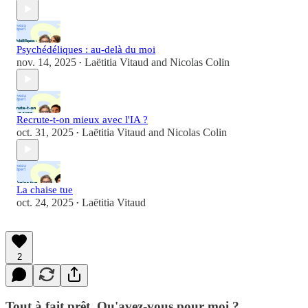
Psychédéliques : au-delà du moi
nov. 14, 2025
Laëtitia Vitaud
and
Nicolas Colin
•
Recrute-t-on mieux avec l'IA ?
oct. 31, 2025
Laëtitia Vitaud
and
Nicolas Colin
•
La chaise tue
oct. 24, 2025
Laëtitia Vitaud
•
2
Tout à fait prêt. Qu'avez-vous pour moi ?