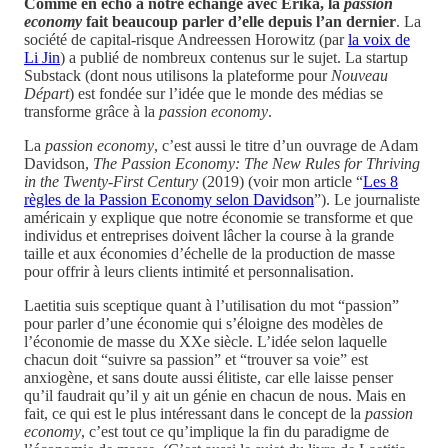
Comme en écho à notre échange avec Erika, la
passion
economy
fait beaucoup parler d’elle depuis l’an dernier
. La
société de capital-risque Andreessen Horowitz (par
la voix de
Li Jin
) a publié de nombreux contenus sur le sujet. La startup
Substack (dont nous utilisons la plateforme pour
Nouveau
Départ
) est fondée sur l’idée que le monde des médias se
transforme grâce à la
passion economy
.
La
passion economy
, c’est aussi le titre d’un ouvrage de Adam
Davidson,
The Passion Economy: The New Rules for Thriving
in the Twenty-First Century
(2019) (voir mon article “
Les 8
règles de la Passion Economy selon Davidson
”). Le journaliste
américain y explique que notre économie se transforme et que
individus et entreprises doivent lâcher la course à la grande
taille et aux économies d’échelle de la production de masse
pour offrir à leurs clients intimité et personnalisation.
Laetitia suis sceptique quant à l’utilisation du mot “passion”
pour parler d’une économie qui s’éloigne des modèles de
l’économie de masse du XXe siècle. L’idée selon laquelle
chacun doit “suivre sa passion” et “trouver sa voie” est
anxiogène, et sans doute aussi élitiste, car elle laisse penser
qu’il faudrait qu’il y ait un génie en chacun de nous. Mais en
fait, ce qui est le plus intéressant dans le concept de la
passion
economy
, c’est tout ce qu’implique la fin du paradigme de