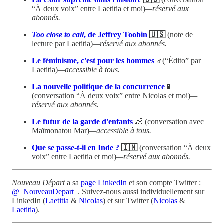
“À deux voix” entre Laetitia et moi)
—réservé aux
abonnés.
Too close to call
, de Jeffrey Toobin
🇺🇸
(note de
lecture par Laetitia)
—réservé aux abonnés.
Le féminisme, c'est pour les hommes
♂️(“Édito” par
Laetitia)
—accessible à tous.
La nouvelle politique de la concurrence
📱
(conversation “À deux voix” entre Nicolas et moi)
—
réservé aux abonnés.
Le futur de la garde d'enfants
👶 (conversation avec
Maïmonatou Mar)
—accessible à tous.
Que se passe-t-il en Inde ?
🇮🇳
(conversation “À deux
voix” entre Laetitia et moi)
—réservé aux abonnés.
Nouveau Départ
a sa
page LinkedIn
et son compte Twitter :
@_NouveauDepart_
. Suivez-nous aussi individuellement sur
LinkedIn (
Laetitia
&
Nicolas
) et sur Twitter (
Nicolas
&
Laetitia
).