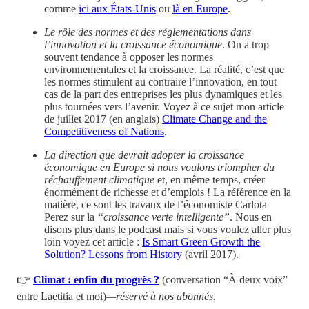
comme
ici aux États-Unis
ou
là en Europe
.
Le rôle des normes et des réglementations dans
l’innovation et la croissance économique
. On a trop
souvent tendance à opposer les normes
environnementales et la croissance. La réalité, c’est que
les normes stimulent au contraire l’innovation, en tout
cas de la part des entreprises les plus dynamiques et les
plus tournées vers l’avenir. Voyez à ce sujet mon article
de juillet 2017 (en anglais)
Climate Change and the
Competitiveness of Nations
.
La direction que devrait adopter la croissance
économique en Europe si nous voulons triompher du
réchauffement climatique
et, en même temps, créer
énormément de richesse et d’emplois ! La référence en la
matière, ce sont les travaux de l’économiste Carlota
Perez sur la
“croissance verte intelligente”
. Nous en
disons plus dans le podcast mais si vous voulez aller plus
loin voyez cet article :
Is Smart Green Growth the
Solution? Lessons from History
(avril 2017).
👉
Climat : enfin du progrès ?
(conversation “À deux voix”
entre Laetitia et moi)
—réservé à nos abonnés.