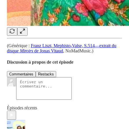
(Générique :
Franz Liszt, Mephisto-Valse, S.514—extrait du
disque
Miroirs
de Jonas Vitaud
, NoMadMusic.)
Discussion à propos de cet épisode
Commentaires
Restacks
Épisodes récents