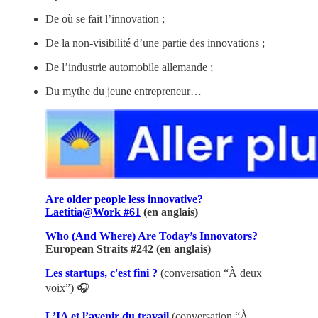
De où se fait l’innovation ;
De la non-visibilité d’une partie des innovations ;
De l’industrie automobile allemande ;
Du mythe du jeune entrepreneur…
Are older people less innovative?
Laetitia@Work #61
(en anglais)
Who (And Where) Are Today’s Innovators?
European Straits #242 (en anglais)
Les startups, c'est fini ?
(conversation “À deux
voix”) 🎧
L’IA et l’avenir du travail
(conversation “À