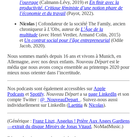
l’ouvrage
(Calmann-Lévy, 2019) et
En finir avec la
productivité. Critique féministe d’une notion phare de
l’économie et du travail
(Payot, 2022).
Nicolas |
Cofondateur de la société The Family, ancien
chroniqueur à
L’Obs
, auteur de
L’Âge de la
multitude
(avec Henri Verdier, Armand Colin, 2015)
et
Un contrat social pour l’âge entrepreneurial
(Odile
Jacob, 2020).
Nous sommes mariés depuis 16 ans et vivons à Munich, en
Allemagne, avec nos deux enfants.
Nouveau Départ
est le
média que nous avons conçu ensemble au printemps 2020 pour
mieux nous orienter dans l’incertitude.
Nos podcasts sont également accessibles sur
Apple
Podcasts
et
Spotify
.
Nouveau Départ
a sa
page LinkedIn
et son
compte Twitter :
@_NouveauDepart_
. Suivez-nous aussi
individuellement sur LinkedIn (
Laetitia
&
Nicolas
).
(Générique :
Franz Liszt, Angelus ! Prière Aux Anges Gardiens
—extrait du disque
Miroirs
de Jonas Vitaud
, NoMadMusic.)