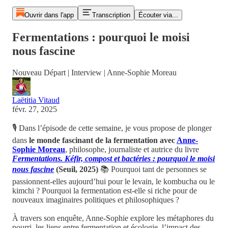
Ouvrir dans l'app
Transcription
Écouter via...
Fermentations : pourquoi le moisi
nous fascine
Nouveau Départ | Interview | Anne-Sophie Moreau
Laëtitia Vitaud
févr. 27, 2025
🎙️ Dans l’épisode de cette semaine, je vous propose de plonger
dans
le monde fascinant de la fermentation avec
Anne-
Sophie Moreau
, philosophe, journaliste et autrice du livre
Fermentations. Kéfir, compost et bactéries : pourquoi le moisi
nous fascine
(Seuil, 2025)
📚 Pourquoi tant de personnes se
passionnent-elles aujourd’hui pour le levain, le kombucha ou le
kimchi ? Pourquoi la fermentation est-elle si riche pour de
nouveaux imaginaires politiques et philosophiques ?
À travers son enquête, Anne-Sophie explore les métaphores du
pourri, les liens entre fermentation et écologie, l’impact des