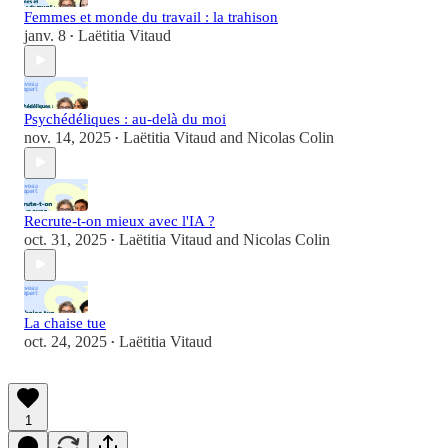
Femmes et monde du travail : la trahison
janv. 8
Laëtitia Vitaud
•
Psychédéliques : au-delà du moi
nov. 14, 2025
Laëtitia Vitaud
and
Nicolas Colin
•
Recrute-t-on mieux avec l'IA ?
oct. 31, 2025
Laëtitia Vitaud
and
Nicolas Colin
•
La chaise tue
oct. 24, 2025
Laëtitia Vitaud
•
1