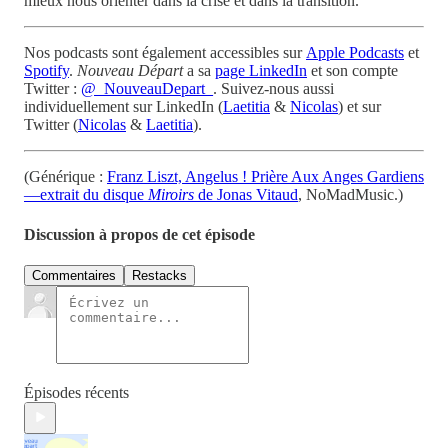
mieux nous orienter dans la crise et dans la transition.
Nos podcasts sont également accessibles sur
Apple Podcasts
et
Spotify
.
Nouveau Départ
a sa
page LinkedIn
et son compte
Twitter :
@_NouveauDepart_
. Suivez-nous aussi
individuellement sur LinkedIn (
Laetitia
&
Nicolas
) et sur
Twitter (
Nicolas
&
Laetitia
).
(Générique :
Franz Liszt, Angelus ! Prière Aux Anges Gardiens
—extrait du disque
Miroirs
de Jonas Vitaud
, NoMadMusic.)
Discussion à propos de cet épisode
Commentaires
Restacks
Épisodes récents