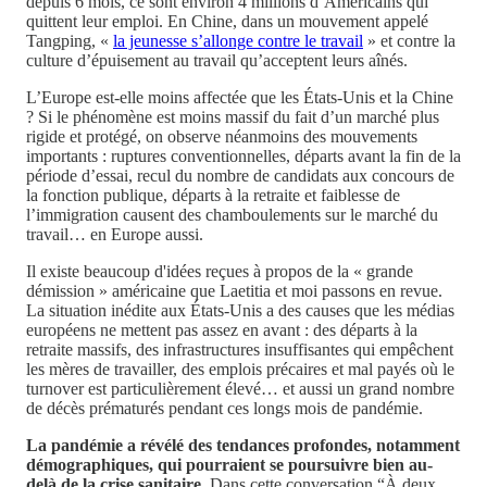
depuis 6 mois, ce sont environ 4 millions d’Américains qui
quittent leur emploi. En Chine, dans un mouvement appelé
Tangping, «
la jeunesse s’allonge contre le travail
» et contre la
culture d’épuisement au travail qu’acceptent leurs aînés.
L’Europe est-elle moins affectée que les États-Unis et la Chine
? Si le phénomène est moins massif du fait d’un marché plus
rigide et protégé, on observe néanmoins des mouvements
importants : ruptures conventionnelles, départs avant la fin de la
période d’essai, recul du nombre de candidats aux concours de
la fonction publique, départs à la retraite et faiblesse de
l’immigration causent des chamboulements sur le marché du
travail… en Europe aussi.
Il existe beaucoup d'idées reçues à propos de la « grande
démission » américaine que Laetitia et moi passons en revue.
La situation inédite aux États-Unis a des causes que les médias
européens ne mettent pas assez en avant : des départs à la
retraite massifs, des infrastructures insuffisantes qui empêchent
les mères de travailler, des emplois précaires et mal payés où le
turnover est particulièrement élevé… et aussi un grand nombre
de décès prématurés pendant ces longs mois de pandémie.
La pandémie a révélé des tendances profondes, notamment
démographiques, qui pourraient se poursuivre bien au-
delà de la crise sanitaire
. Dans cette conversation “À deux