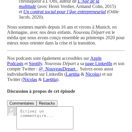
chroniqueur à
L’Obs
, auteur de
L’Âge de la
multitude
(avec Henri Verdier, Armand Colin, 2015)
et
Un contrat social pour l’âge entrepreneurial
(Odile
Jacob, 2020).
Nous sommes mariés depuis 16 ans et vivons à Munich, en
Allemagne, avec nos deux enfants.
Nouveau Départ
est le
média que nous avons conçu ensemble au printemps 2020 pour
mieux nous orienter dans la crise et la transition.
Nos podcasts sont également accessibles sur
Apple
Podcasts
et
Spotify
.
Nouveau Départ
a sa
page LinkedIn
et son
compte Twitter :
@_NouveauDepart_
. Suivez-nous aussi
individuellement sur LinkedIn (
Laetitia
&
Nicolas
) et sur
Twitter (
Nicolas
&
Laetitia
).
Discussion à propos de cet épisode
Commentaires
Restacks