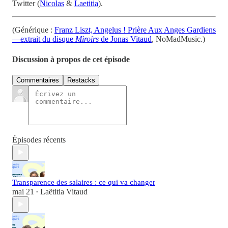
Twitter (
Nicolas
&
Laetitia
).
(Générique :
Franz Liszt, Angelus ! Prière Aux Anges Gardiens
—extrait du disque
Miroirs
de Jonas Vitaud
, NoMadMusic.)
Discussion à propos de cet épisode
Commentaires
Restacks
Épisodes récents
Transparence des salaires : ce qui va changer
mai 21
Laëtitia Vitaud
•