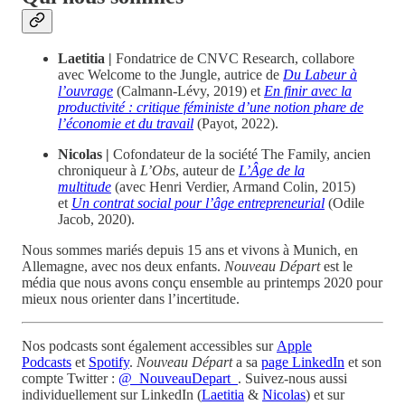
Laetitia |
Fondatrice de CNVC Research, collabore
avec Welcome to the Jungle, autrice de
Du Labeur à
l’ouvrage
(Calmann-Lévy, 2019) et
En finir avec la
productivité : critique féministe d’une notion phare de
l’économie et du travail
(Payot, 2022).
Nicolas |
Cofondateur de la société The Family, ancien
chroniqueur à
L’Obs
, auteur de
L’Âge de la
multitude
(avec Henri Verdier, Armand Colin, 2015)
et
Un contrat social pour l’âge entrepreneurial
(Odile
Jacob, 2020).
Nous sommes mariés depuis 15 ans et vivons à Munich, en
Allemagne, avec nos deux enfants.
Nouveau Départ
est le
média que nous avons conçu ensemble au printemps 2020 pour
mieux nous orienter dans l’incertitude.
Nos podcasts sont également accessibles sur
Apple
Podcasts
et
Spotify
.
Nouveau Départ
a sa
page LinkedIn
et son
compte Twitter :
@_NouveauDepart_
. Suivez-nous aussi
individuellement sur LinkedIn (
Laetitia
&
Nicolas
) et sur