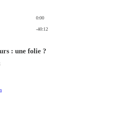
0:00
Heure actuelle: 0:00 / Temps total: -40:12
-40:12
rs : une folie ?
x
n