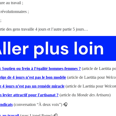
ure au travail ;
révolutionnaires ;
;
ie des gens travaille 4 jours et l’autre partie 5 jours…
: Soutien ou frein à l’égalité hommes-femmes ?
(article de Laetitia p
lge de 4 jours n’est pas le bon modèle
(article de Laetitia pour
Welco
 4 jours n’est pas un remède miracle
(article de Laetitia pour
Welcom
 levier attractif pour l'artisanat ?
(article du
Monde des Artisans
)
yndicats
(conversation “À deux voix”) 🎧
s au travail
(avec Lionel Pages) 🎧