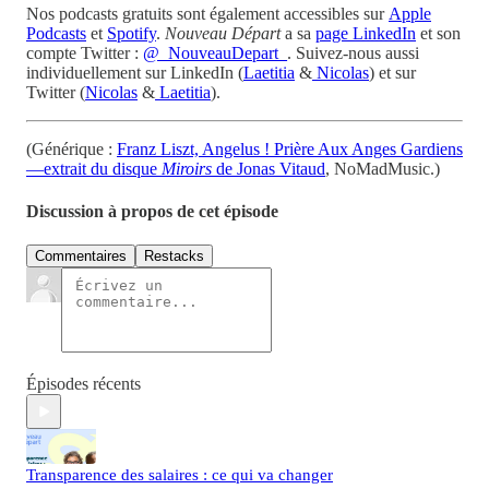
Nos podcasts gratuits sont également accessibles sur
Apple
Podcasts
et
Spotify
.
Nouveau Départ
a sa
page LinkedIn
et son
compte Twitter :
@_NouveauDepart_
. Suivez-nous aussi
individuellement sur LinkedIn (
Laetitia
&
Nicolas
) et sur
Twitter (
Nicolas
&
Laetitia
).
(Générique :
Franz Liszt, Angelus ! Prière Aux Anges Gardiens
—extrait du disque
Miroirs
de Jonas Vitaud
, NoMadMusic.)
Discussion à propos de cet épisode
Commentaires
Restacks
Épisodes récents
Transparence des salaires : ce qui va changer