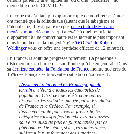
certains parlent d’une “épidémie” ou d’une “pandémie”, au
même titre que le COVID-19.
Le terme est d’autant plus approprié que de nombreuses études
ont montré que la solitude tue (autant que le tabagisme et
l’alcoolisme). Il y a, par exemple,
cette étude de Harvard
menée sur huit décennies
, qui a révélé à quel point le fait
d’appartenir à une communauté est le facteur le plus important
dans le bonheur et la longévité. (Ce
TED talk
de Robert
Waldinger
vous en offre une synthèse efficace de 12 minutes).
En France, la solitude progresse fortement. La pandémie a
tristement mis en lumière la souffrance qu’elle engendrait. Dans
sa
dernière enquête, la Fondation de France
montre que près de
15% des Français se trouvent en situation d’isolement :
L'isolement relationnel en France gagne du
terrain
et s’étend à toutes les catégories de
population. C’est ce que révèle entre autres
l'Etude sur les solitudes, menée par la Fondation
de France et le Crédoc. Par exemple, si
l’isolement va de pair avec la précarité, les
catégories socio-professionnelles les plus aisées
sont elles aussi de plus en plus touchées par ce
phénomène. De même, si les personnes âgées
subissent le plus fortement des situations