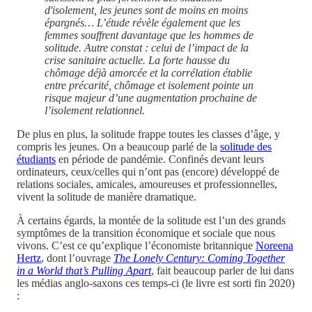
d'isolement, les jeunes sont de moins en moins
épargnés… L’étude révèle également que les
femmes souffrent davantage que les hommes de
solitude. Autre constat : celui de l’impact de la
crise sanitaire actuelle. La forte hausse du
chômage déjà amorcée et la corrélation établie
entre précarité, chômage et isolement pointe un
risque majeur d’une augmentation prochaine de
l’isolement relationnel.
De plus en plus, la solitude frappe toutes les classes d’âge, y
compris les jeunes. On a beaucoup parlé de la
solitude des
étudiants
en période de pandémie. Confinés devant leurs
ordinateurs, ceux/celles qui n’ont pas (encore) développé de
relations sociales, amicales, amoureuses et professionnelles,
vivent la solitude de manière dramatique.
À certains égards, la montée de la solitude est l’un des grands
symptômes de la transition économique et sociale que nous
vivons. C’est ce qu’explique l’économiste britannique
Noreena
Hertz
, dont l’ouvrage
The Lonely Century: Coming Together
in a World that’s Pulling Apart
, fait beaucoup parler de lui dans
les médias anglo-saxons ces temps-ci (le livre est sorti fin 2020)
: