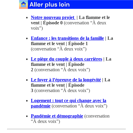
Notre nouveau projet
| La flamme et le
vent | Épisode 0
(conversation “À deux
voix”)
Enfance : les transitions de la famille
| La
flamme et le vent | Épisode 1
(conversation “À deux voix”)
Le piège du couple à deux carrières
| La
flamme et le vent | Épisode
2
(conversation “À deux voix”)
Le foyer à l’épreuve de la longévité
| La
flamme et le vent | Épisode
3
(conversation “À deux voix”)
Logement : tout ce qui change avec la
pandémie
(conversation “À deux voix”)
Pandémie et démographie
(conversation
“À deux voix”)