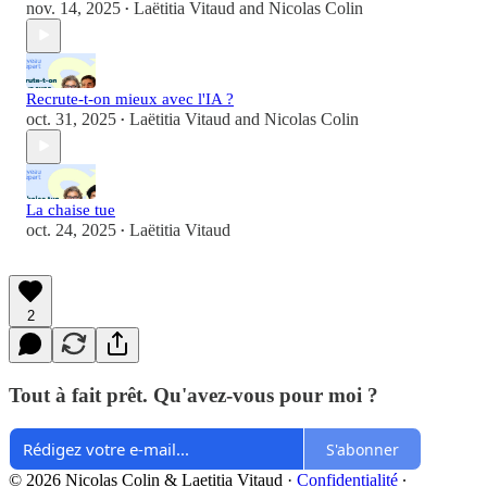
nov. 14, 2025
Laëtitia Vitaud
and
Nicolas Colin
•
Recrute-t-on mieux avec l'IA ?
oct. 31, 2025
Laëtitia Vitaud
and
Nicolas Colin
•
La chaise tue
oct. 24, 2025
Laëtitia Vitaud
•
2
Tout à fait prêt. Qu'avez-vous pour moi ?
S'abonner
© 2026 Nicolas Colin & Laetitia Vitaud
·
Confidentialité
∙