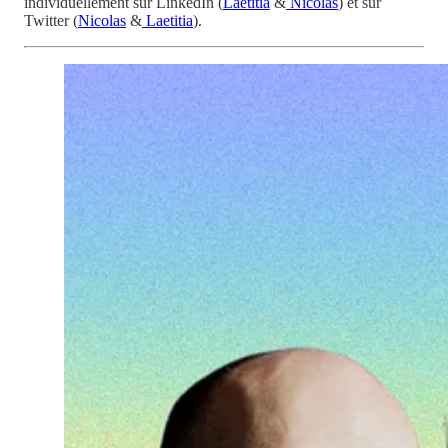
individuellement sur LinkedIn (
Laetitia
&
Nicolas
) et sur
Twitter (
Nicolas
&
Laetitia
).