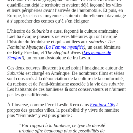
quadrillaient déjà le territoire et avaient déjà façonné les villes
et leurs périphéries
avant
l’arrivée de l’automobile. Et puis, en
Europe, les classes moyennes aspirent culturellement davantage
à s’approcher des centres qu’à s’en éloigner.
L’histoire de
Suburbia
a aussi façonné la culture américaine.
Laetitia évoque plusieurs oeuvres littéraires qui ont marqué
l’histoire du féminisme et qui sont liées aux
suburbs
:
The
Feminine Mystique (
La Femme mystifiée
),
un essai féministe
de Betty Friedan, et
The Stepford Wives (
Les femmes de
Stepford
),
un roman dystopique de Ira Levin.
Ces deux oeuvres illustrent à quel point l’imaginaire autour de
Suburbia
est chargé en Amérique. De nombreux films et séries
sont consacrés à la dénonciation de la culture de la conformité
,
du racisme et de l’anti-féminisme associée à la vie des
suburbs
.
Les habitants de ces banlieues-là sont conservateurs et n’aiment
pas les gens différents.
À l’inverse, comme l’écrit Leslie Kern dans
Feminist City
à
propos des grandes villes, la possibilité d’y vivre de manière
plus “féministe” y est plus grande :
“Par rapport à la banlieue, ce type de densité
urbaine offre beaucoup plus de possibilités de