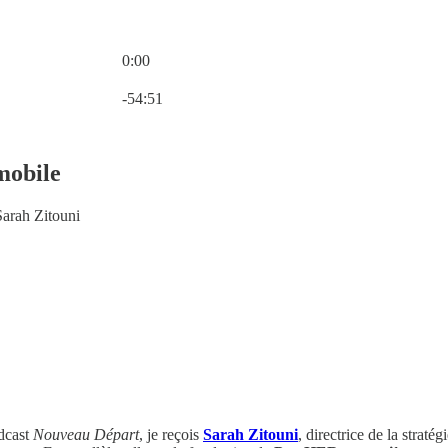
0:00
Heure actuelle: 0:00 / Temps total: -54:51
-54:51
mobile
Sarah Zitouni
dcast
Nouveau Départ
, je reçois
Sarah Zitouni
, directrice de la straté