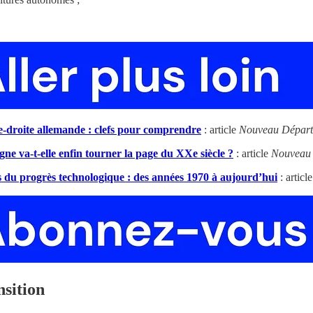
e-droite allemande : clefs pour comprendre
: article
Nouveau Départ
ne va-t-elle enfin tourner la page du XXe siècle ?
: article
Nouveau
tes du progrès technologique : des années 1970 à aujourd’hui
: articl
nsition