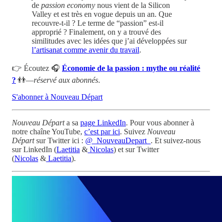
de
passion economy
nous vient de la Silicon
Valley et est très en vogue depuis un an. Que
recouvre-t-il ? Le terme de “passion” est-il
approprié ? Finalement, on y a trouvé des
similitudes avec les idées que j’ai développées sur
l’artisanat comme avenir du travail
.
👉 Écoutez 🎧
Économie de la passion : mythe ou réalité
?
👬—
réservé aux abonnés
.
S'abonner à Nouveau Départ
Nouveau Départ
a sa
page LinkedIn
. Pour vous abonner à
notre chaîne YouTube,
c’est par ici
. Suivez
Nouveau
Départ
sur Twitter ici :
@_NouveauDepart_
. Et suivez-nous
sur LinkedIn (
Laetitia
&
Nicolas
) et sur Twitter
(
Nicolas
&
Laetitia
).