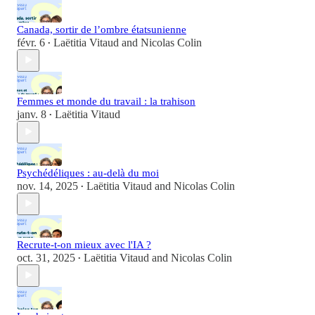
Canada, sortir de l’ombre étatsunienne
févr. 6
Laëtitia Vitaud
and
Nicolas Colin
•
Femmes et monde du travail : la trahison
janv. 8
Laëtitia Vitaud
•
Psychédéliques : au-delà du moi
nov. 14, 2025
Laëtitia Vitaud
and
Nicolas Colin
•
Recrute-t-on mieux avec l'IA ?
oct. 31, 2025
Laëtitia Vitaud
and
Nicolas Colin
•