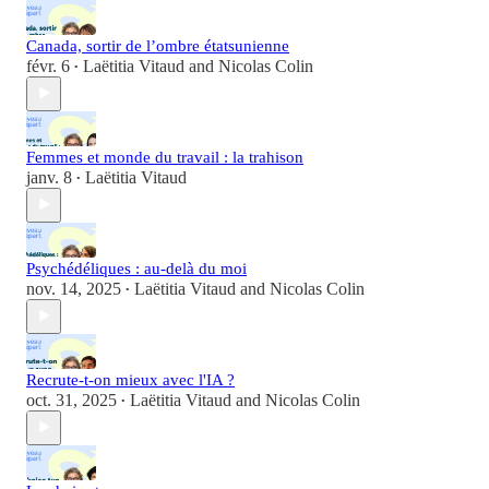
Canada, sortir de l’ombre étatsunienne
févr. 6
Laëtitia Vitaud
and
Nicolas Colin
•
Femmes et monde du travail : la trahison
janv. 8
Laëtitia Vitaud
•
Psychédéliques : au-delà du moi
nov. 14, 2025
Laëtitia Vitaud
and
Nicolas Colin
•
Recrute-t-on mieux avec l'IA ?
oct. 31, 2025
Laëtitia Vitaud
and
Nicolas Colin
•