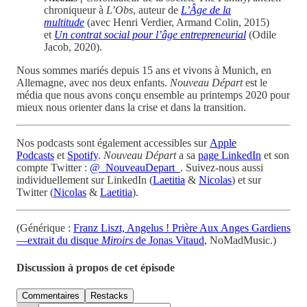
chroniqueur à
L’Obs
, auteur de
L’Âge de la
multitude
(avec Henri Verdier, Armand Colin, 2015)
et
Un contrat social pour l’âge entrepreneurial
(Odile
Jacob, 2020).
Nous sommes mariés depuis 15 ans et vivons à Munich, en
Allemagne, avec nos deux enfants.
Nouveau Départ
est le
média que nous avons conçu ensemble au printemps 2020 pour
mieux nous orienter dans la crise et dans la transition.
Nos podcasts sont également accessibles sur
Apple
Podcasts
et
Spotify
.
Nouveau Départ
a sa
page LinkedIn
et son
compte Twitter :
@_NouveauDepart_
. Suivez-nous aussi
individuellement sur LinkedIn (
Laetitia
&
Nicolas
) et sur
Twitter (
Nicolas
&
Laetitia
).
(Générique :
Franz Liszt, Angelus ! Prière Aux Anges Gardiens
—extrait du disque
Miroirs
de Jonas Vitaud
, NoMadMusic.)
Discussion à propos de cet épisode
Commentaires
Restacks