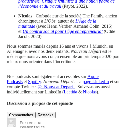
productivité. Critique féministe d’une notion phare de
l’économie et du travail
(Payot, 2022).
Nicolas |
Cofondateur de la société The Family, ancien
chroniqueur à
L’Obs
, auteur de
L’Âge de la
multitude
(avec Henri Verdier, Armand Colin, 2015)
et
Un contrat social pour l’âge entrepreneurial
(Odile
Jacob, 2020).
Nous sommes mariés depuis 16 ans et vivons à Munich, en
Allemagne, avec nos deux enfants.
Nouveau Départ
est le
média que nous avons conçu ensemble au printemps 2020 pour
mieux nous orienter dans l’incertitude.
Nos podcasts sont également accessibles sur
Apple
Podcasts
et
Spotify
.
Nouveau Départ
a sa
page LinkedIn
et son
compte Twitter :
@_NouveauDepart_
. Suivez-nous aussi
individuellement sur LinkedIn (
Laetitia
&
Nicolas
).
Discussion à propos de cet épisode
Commentaires
Restacks