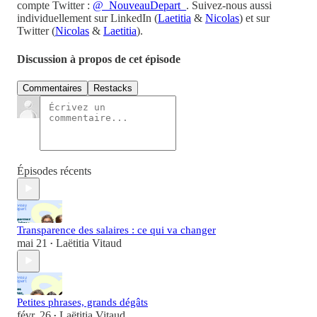
compte Twitter :
@_NouveauDepart_
. Suivez-nous aussi
individuellement sur LinkedIn (
Laetitia
&
Nicolas
) et sur
Twitter (
Nicolas
&
Laetitia
).
Discussion à propos de cet épisode
Commentaires
Restacks
Épisodes récents
Transparence des salaires : ce qui va changer
mai 21
Laëtitia Vitaud
•
Petites phrases, grands dégâts
févr. 26
Laëtitia Vitaud
•