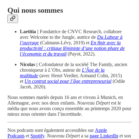
Qui nous sommes
Laetitia |
Fondatrice de CNVC Research, collabore
avec Welcome to the Jungle, autrice de
Du Labeur à
l’ouvrage
(Calmann-Lévy, 2019) et
En finir avec la
productivité : critique féministe d’une notion phare de
l’économie et du travail
(Payot, 2022).
Nicolas |
Cofondateur de la société The Family, ancien
chroniqueur à
L’Obs
, auteur de
L’Âge de la
multitude
(avec Henri Verdier, Armand Colin, 2015)
et
Un contrat social pour l’âge entrepreneurial
(Odile
Jacob, 2020).
Nous sommes mariés depuis 16 ans et vivons à Munich, en
Allemagne, avec nos deux enfants.
Nouveau Départ
est le
média que nous avons conçu ensemble au printemps 2020 pour
mieux nous orienter dans l’incertitude.
Nos podcasts sont également accessibles sur
Apple
Podcasts
et
Spotify
.
Nouveau Départ
a sa
page LinkedIn
et son