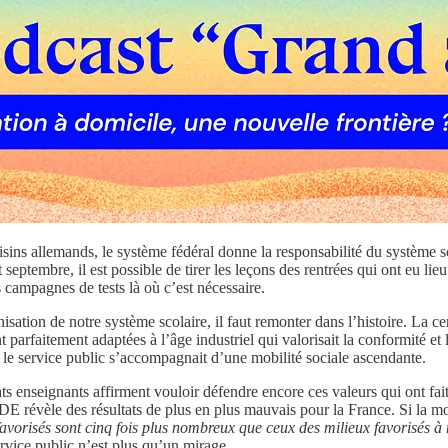
isins allemands, le système fédéral donne la responsabilité du système 
 septembre, il est possible de tirer les leçons des rentrées qui ont eu li
s campagnes de tests là où c’est nécessaire.
ation de notre système scolaire, il faut remonter dans l’histoire. La cen
ent parfaitement adaptées à l’âge industriel qui valorisait la conformité et 
 le service public s’accompagnait d’une mobilité sociale ascendante.
ts enseignants affirment vouloir défendre encore ces valeurs qui ont fait
 révèle des résultats de plus en plus mauvais pour la France. Si la moy
orisés sont cinq fois plus nombreux que ceux des milieux favorisés à n
ervice public n’est plus qu’un mirage.