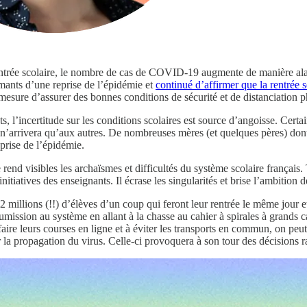
ntrée scolaire, le nombre de cas de COVID-19 augmente de manière al
rmants d’une reprise de l’épidémie et
continué d’affirmer que la rentrée 
n mesure d’assurer des bonnes conditions de sécurité et de distanciatio
 l’incertitude sur les conditions scolaires est source d’angoisse. Certain
n’arrivera qu’aux autres. De nombreuses mères (et quelques pères) dont le
eprise de l’épidémie.
e rend visibles les archaïsmes et difficultés du système scolaire françai
initiatives des enseignants. Il écrase les singularités et brise l’ambitio
2 millions (!!) d’élèves d’un coup qui feront leur rentrée le même jour e
umission au système en allant à la chasse au cahier à spirales à grands
faire leurs courses en ligne et à éviter les transports en commun, on pe
 la propagation du virus. Celle-ci provoquera à son tour des décisions r