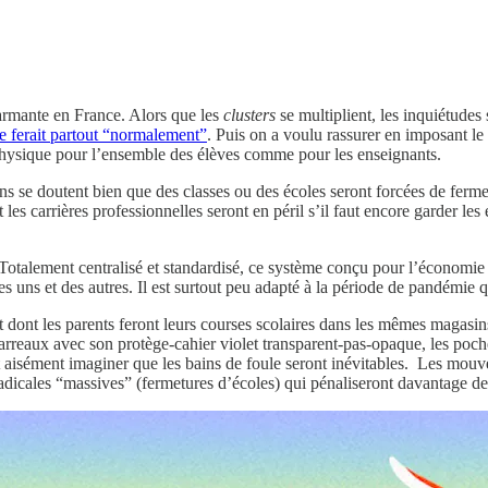
armante en France. Alors que les
clusters
se multiplient, les inquiétudes
se ferait partout “normalement”
. Puis on a voulu rassurer en imposant l
n physique pour l’ensemble des élèves comme pour les enseignants.
s se doutent bien que des classes ou des écoles seront forcées de fermer c
s carrières professionnelles seront en péril s’il faut encore garder les 
s. Totalement centralisé et standardisé, ce système conçu pour l’économi
n des uns et des autres. Il est surtout peu adapté à la période de pandémie
t dont les parents feront leurs courses scolaires dans les mêmes magasins
 carreaux avec son protège-cahier violet transparent-pas-opaque, les po
ut aisément imaginer que les bains de foule seront inévitables. Les mouv
adicales “massives” (fermetures d’écoles) qui pénaliseront davantage de