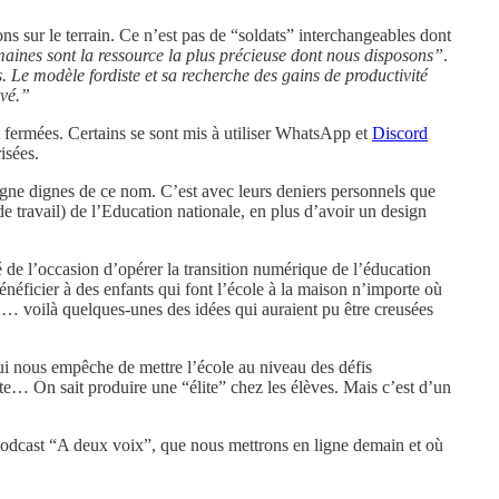
ns sur le terrain. Ce n’est pas de “soldats” interchangeables dont
maines sont la ressource la plus précieuse dont nous disposons”
.
s. Le modèle fordiste et sa recherche des gains de productivité
ivé.”
t fermées. Certains se sont mis à utiliser WhatsApp et
Discord
risées.
ligne dignes de ce nom. C’est avec leurs deniers personnels que
 travail) de l’Education nationale, en plus d’avoir un design
 de l’occasion d’opérer la transition numérique de l’éducation
bénéficier à des enfants qui font l’école à la maison n’importe où
… voilà quelques-unes des idées qui auraient pu être creusées
 qui nous empêche de mettre l’école au niveau des défis
lite… On sait produire une “élite” chez les élèves. Mais c’est d’un
 podcast “A deux voix”, que nous mettrons en ligne demain et où