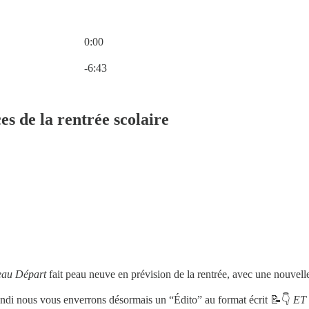
0:00
Heure actuelle: 0:00 / Temps total: -6:43
-6:43
es de la rentrée scolaire
au Départ
fait peau neuve en prévision de la rentrée, avec une nouvell
lundi nous vous enverrons désormais un “Édito” au format écrit 📝👇
ET