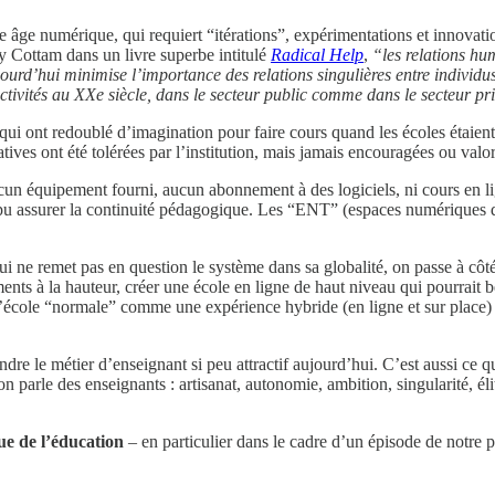
 âge numérique, qui requiert “itérations”, expérimentations et innovatio
y Cottam dans un livre superbe intitulé
Radical Help
,
“les relations hu
ujourd’hui minimise l’importance des relations singulières entre individu
activités au XXe siècle, dans le secteur public comme dans le secteur pr
 qui ont redoublé d’imagination pour faire cours quand les écoles étaien
tives ont été tolérées par l’institution, mais jamais encouragées ou valo
aucun équipement fourni, aucun abonnement à des logiciels, ni cours en 
 pu assurer la continuité pédagogique. Les “ENT” (espaces numériques de
 ne remet pas en question le système dans sa globalité, on passe à côté
pements à la hauteur, créer une école en ligne de haut niveau qui pourrait 
école “normale” comme une expérience hybride (en ligne et sur place) 
endre le métier d’enseignant si peu attractif aujourd’hui. C’est aussi ce
on parle des enseignants : artisanat, autonomie, ambition, singularité, é
ue de l’éducation
– en particulier dans le cadre d’un épisode de notre