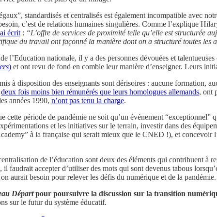
gaux”, standardisés et centralisés est également incompatible avec notre
besoin, c’est de relations humaines singulières. Comme l’explique Hilar
ai écrit
:
“L’offre de services de proximité telle qu’elle est structurée a
tifique du travail ont façonné la manière dont on a structuré toutes les 
 de l’Education nationale, il y a des personnes dévouées et talentueuses
ers
)
et ont revu de fond en comble leur manière d’enseigner. Leurs initia
 mis à disposition des enseignants sont dérisoires : aucune formation, 
,
deux fois moins bien rémunérés que leurs homologues allemands
, ont
n des années 1990,
n’ont pas tenu la charge
.
ue cette période de pandémie ne soit qu’un événement “exceptionnel” qui
expérimentations et les initiatives sur le terrain, investir dans des équi
ademy” à la française qui serait mieux que le CNED !), et concevoir l’
 centralisation de l’éducation sont deux des éléments qui contribuent à r
 il faudrait accepter d’utiliser des mots qui sont devenus tabous lorsqu’
 on aurait besoin pour relever les défis du numérique et de la pandémie.
au Départ
pour poursuivre la discussion sur la transition numériq
s sur le futur du système éducatif.