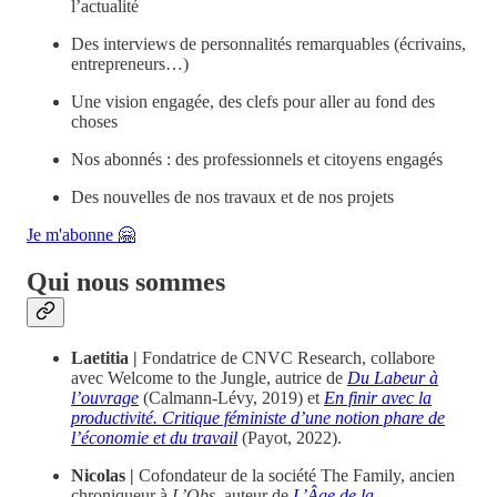
l’actualité
Des interviews de personnalités remarquables (écrivains,
entrepreneurs…)
Une vision engagée, des clefs pour aller au fond des
choses
Nos abonnés : des professionnels et citoyens engagés
Des nouvelles de nos travaux et de nos projets
Je m'abonne 🤗
Qui nous sommes
Laetitia |
Fondatrice de CNVC Research, collabore
avec Welcome to the Jungle, autrice de
Du Labeur à
l’ouvrage
(Calmann-Lévy, 2019) et
En finir avec la
productivité. Critique féministe d’une notion phare de
l’économie et du travail
(Payot, 2022).
Nicolas |
Cofondateur de la société The Family, ancien
chroniqueur à
L’Obs
, auteur de
L’Âge de la