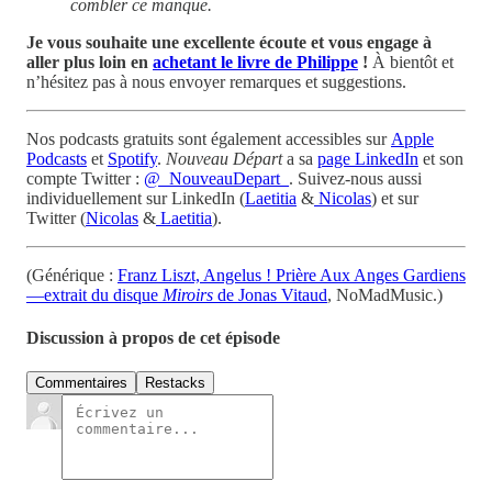
combler ce manque.
Je vous souhaite une excellente écoute et vous engage à
aller plus loin en
achetant le livre de Philippe
!
À bientôt et
n’hésitez pas à nous envoyer remarques et suggestions.
Nos podcasts gratuits sont également accessibles sur
Apple
Podcasts
et
Spotify
.
Nouveau Départ
a sa
page LinkedIn
et son
compte Twitter :
@_NouveauDepart_
. Suivez-nous aussi
individuellement sur LinkedIn (
Laetitia
&
Nicolas
) et sur
Twitter (
Nicolas
&
Laetitia
).
(Générique :
Franz Liszt, Angelus ! Prière Aux Anges Gardiens
—extrait du disque
Miroirs
de Jonas Vitaud
, NoMadMusic.)
Discussion à propos de cet épisode
Commentaires
Restacks