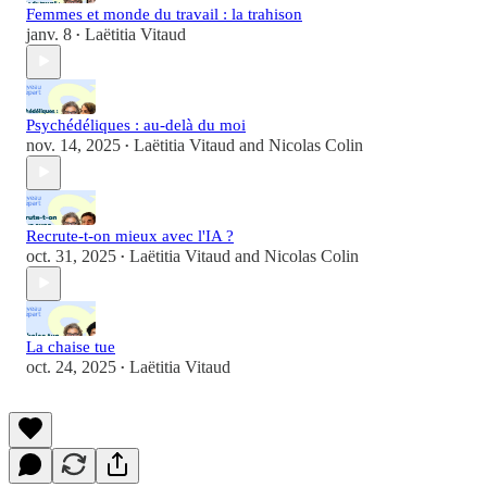
Femmes et monde du travail : la trahison
janv. 8
Laëtitia Vitaud
•
Psychédéliques : au-delà du moi
nov. 14, 2025
Laëtitia Vitaud
and
Nicolas Colin
•
Recrute-t-on mieux avec l'IA ?
oct. 31, 2025
Laëtitia Vitaud
and
Nicolas Colin
•
La chaise tue
oct. 24, 2025
Laëtitia Vitaud
•