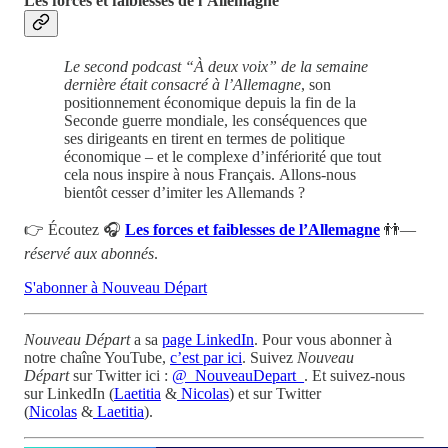
Les forces et faiblesses de l’Allemagne
Le second podcast “À deux voix” de la semaine
dernière était consacré à l’Allemagne
, son
positionnement économique depuis la fin de la
Seconde guerre mondiale, les conséquences que
ses dirigeants en tirent en termes de politique
économique – et le complexe d’infériorité que tout
cela nous inspire à nous Français.
Allons-nous
bientôt cesser d’imiter les Allemands ?
👉 Écoutez 🎧
Les forces et faiblesses de l’Allemagne
👬—
réservé aux abonnés
.
S'abonner à Nouveau Départ
Nouveau Départ
a sa
page LinkedIn
. Pour vous abonner à
notre chaîne YouTube,
c’est par ici
. Suivez
Nouveau
Départ
sur Twitter ici :
@_NouveauDepart_
. Et suivez-nous
sur LinkedIn (
Laetitia
&
Nicolas
) et sur Twitter
(
Nicolas
&
Laetitia
).