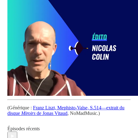
(Générique :
Franz Liszt, Mephisto-Valse, S.514—extrait du
disque
Miroirs
de Jonas Vitaud
, NoMadMusic.)
Épisodes récents