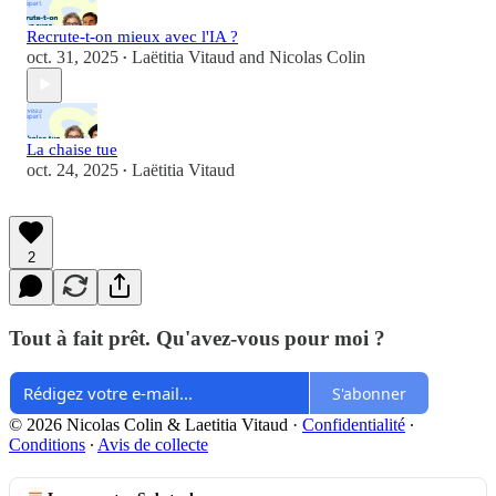
Recrute-t-on mieux avec l'IA ?
oct. 31, 2025
Laëtitia Vitaud
and
Nicolas Colin
•
La chaise tue
oct. 24, 2025
Laëtitia Vitaud
•
2
Tout à fait prêt. Qu'avez-vous pour moi ?
S'abonner
© 2026 Nicolas Colin & Laetitia Vitaud
·
Confidentialité
∙
Conditions
∙
Avis de collecte