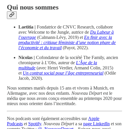
Qui nous sommes
Laetitia |
Fondatrice de CNVC Research, collabore
avec Welcome to the Jungle, autrice de
Du Labeur à
l’ouvrage
(Calmann-Lévy, 2019) et
En finir avec la
productivité : critique féministe d’une notion phare de
l’économie et du travail
(Payot, 2022).
Nicolas |
Cofondateur de la société The Family, ancien
chroniqueur à
L’Obs
, auteur de
L’Âge de la
multitude
(avec Henri Verdier, Armand Colin, 2015)
et
Un contrat social pour l’âge entrepreneurial
(Odile
Jacob, 2020).
Nous sommes mariés depuis 15 ans et vivons à Munich, en
Allemagne, avec nos deux enfants.
Nouveau Départ
est le
média que nous avons conçu ensemble au printemps 2020 pour
mieux nous orienter dans l’incertitude.
Nos podcasts sont également accessibles sur
Apple
Podcasts
et
Spotify
.
Nouveau Départ
a sa
page LinkedIn
et son
compte Twitter :
@_NouveauDepart_
. Suivez-nous aussi