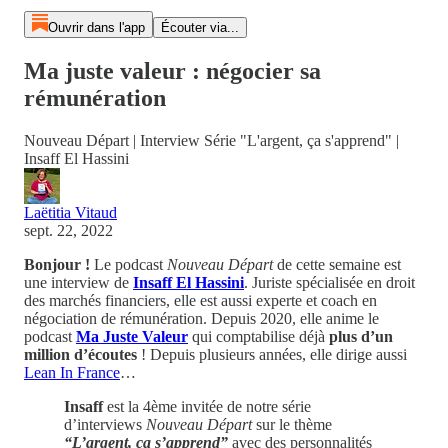
Ouvrir dans l'app
Écouter via...
Ma juste valeur : négocier sa
rémunération
Nouveau Départ | Interview Série "L'argent, ça s'apprend" |
Insaff El Hassini
Laëtitia Vitaud
sept. 22, 2022
Bonjour !
Le podcast
Nouveau Départ
de cette semaine est
une interview de
Insaff El Hassini
. Juriste spécialisée en droit
des marchés financiers, elle est aussi experte et coach en
négociation de rémunération. Depuis 2020, elle anime le
podcast
Ma Juste Valeur
qui comptabilise déjà
plus d’un
million d’écoutes
! Depuis plusieurs années, elle dirige aussi
Lean In France
…
Insaff
est la 4ème invitée de notre série
d’interviews
Nouveau Départ
sur le thème
“L’argent, ça s’apprend”
avec des personnalités