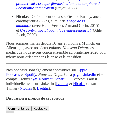
productivité : critique féministe d’une notion phare de
l’économie et du travail
(Payot, 2022).
Nicolas |
Cofondateur de la société The Family, ancien
chroniqueur à
L’Obs
, auteur de
L’Âge de la
multitude
(avec Henri Verdier, Armand Colin, 2015)
et
Un contrat social pour l’âge entrepreneurial
(Odile
Jacob, 2020).
Nous sommes mariés depuis 16 ans et vivons à Munich, en
Allemagne, avec nos deux enfants.
Nouveau Départ
est le
média que nous avons conçu ensemble au printemps 2020 pour
mieux nous orienter dans la crise et la transition.
Nos podcasts sont également accessibles sur
Apple
Podcasts
et
Spotify
.
Nouveau Départ
a sa
page LinkedIn
et son
compte Twitter :
@_NouveauDepart_
. Suivez-nous aussi
individuellement sur LinkedIn (
Laetitia
&
Nicolas
) et sur
Twitter (
Nicolas
&
Laetitia
).
Discussion à propos de cet épisode
Commentaires
Restacks