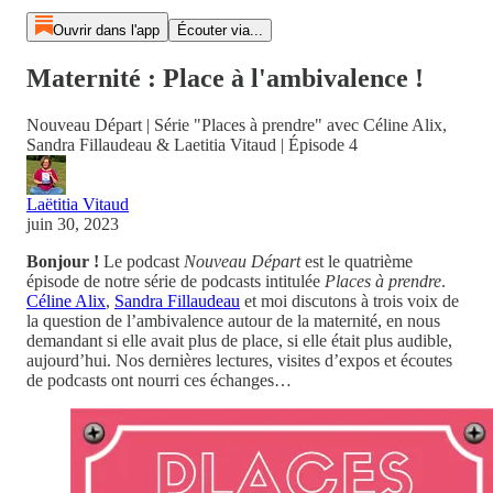
Ouvrir dans l'app
Écouter via...
Maternité : Place à l'ambivalence !
Nouveau Départ | Série "Places à prendre" avec Céline Alix,
Sandra Fillaudeau & Laetitia Vitaud | Épisode 4
Laëtitia Vitaud
juin 30, 2023
Bonjour !
Le podcast
Nouveau Départ
est le quatrième
épisode de notre série de podcasts intitulée
Places à prendre
.
Céline Alix
,
Sandra Fillaudeau
et moi discutons à trois voix de
la question de l’ambivalence autour de la maternité, en nous
demandant si elle avait plus de place, si elle était plus audible,
aujourd’hui. Nos dernières lectures, visites d’expos et écoutes
de podcasts ont nourri ces échanges…