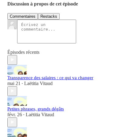
Discussion à propos de cet épisode
Commentaires
Restacks
Épisodes récents
Transparence des salaires : ce qui va changer
mai 21
Laëtitia Vitaud
•
Petites phrases, grands dégâts
févr. 26
Laëtitia Vitaud
•