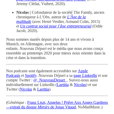
Jeremy Clédat, Vuibert, 2020).
Nicolas |
Cofondateur de la société The Family, ancien
chroniqueur à
L’Obs
, auteur de
L’Âge de la
multitude
(avec Henri Verdier, Armand Colin, 2015)
et
Un contrat social pour l’âge entrepreneurial
(Odile
Jacob, 2020).
Nous sommes mariés depuis plus de 14 ans et vivons à
Munich, en Allemagne, avec nos deux
enfants.
Nouveau Départ
est le média que nous avons conçu
ensemble au printemps 2020 pour mieux nous orienter dans la
crise et dans la transition.
Nos podcasts sont également accessibles sur
Apple
Podcasts
et
Spotify
.
Nouveau Départ
a sa
page LinkedIn
et son
compte Twitter :
@_NouveauDepart_
. Suivez-nous aussi
individuellement sur LinkedIn (
Laetitia
&
Nicolas
) et sur
Twitter (
Nicolas
&
Laetitia
).
(Générique :
Franz Liszt, Angelus ! Prière Aux Anges Gardiens
—extrait du disque
Miroirs
de Jonas Vitaud
, NoMadMusic.)