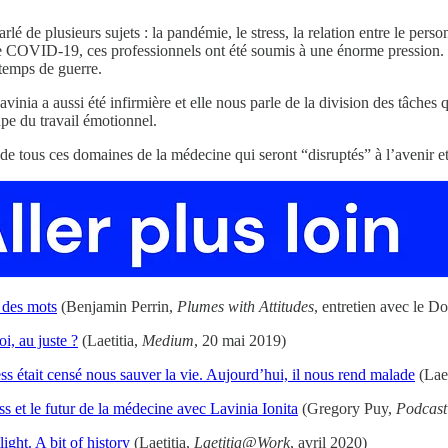
rlé de plusieurs sujets : la pandémie, le stress, la relation entre le pers
e COVID-19, ces professionnels ont été soumis à une énorme pression. B
temps de guerre.
inia a aussi été infirmière et elle nous parle de la division des tâches q
pe du travail émotionnel.
de tous ces domaines de la médecine qui seront “disruptés” à l’avenir et
 des mots
(Benjamin Perrin,
Plumes with Attitudes
, entretien avec le D
oi, au juste ?
(Laetitia,
Medium
, 20 mai 2019)
ress était censé nous sauver la vie. Aujourd’hui, il nous rend malade
(Laet
ss et le futur de la médecine avec Lavinia Ionita
(Gregory Puy,
Podcast
ight. A bit of history
(Laetitia,
Laetitia@Work
, avril 2020)