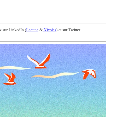
x sur LinkedIn (
Laetitia
&
Nicolas
) et sur Twitter