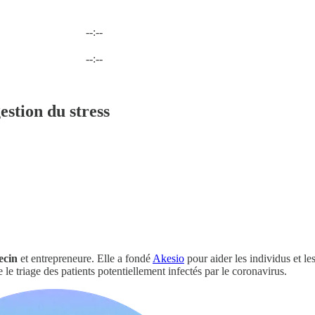
--:--
Heure actuelle: --:-- / Temps total: --:--
--:--
stion du stress
ecin
et entrepreneure. Elle a fondé
Akesio
pour aider les individus et le
 le triage des patients potentiellement infectés par le coronavirus.