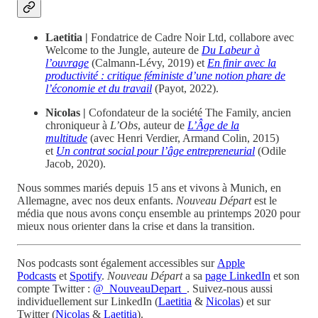
Laetitia |
Fondatrice de Cadre Noir Ltd, collabore avec
Welcome to the Jungle, auteure de
Du Labeur à
l’ouvrage
(Calmann-Lévy, 2019) et
En finir avec la
productivité : critique féministe d’une notion phare de
l’économie et du travail
(Payot, 2022).
Nicolas |
Cofondateur de la société The Family, ancien
chroniqueur à
L’Obs
, auteur de
L’Âge de la
multitude
(avec Henri Verdier, Armand Colin, 2015)
et
Un contrat social pour l’âge entrepreneurial
(Odile
Jacob, 2020).
Nous sommes mariés depuis 15 ans et vivons à Munich, en
Allemagne, avec nos deux enfants.
Nouveau Départ
est le
média que nous avons conçu ensemble au printemps 2020 pour
mieux nous orienter dans la crise et dans la transition.
Nos podcasts sont également accessibles sur
Apple
Podcasts
et
Spotify
.
Nouveau Départ
a sa
page LinkedIn
et son
compte Twitter :
@_NouveauDepart_
. Suivez-nous aussi
individuellement sur LinkedIn (
Laetitia
&
Nicolas
) et sur
Twitter (
Nicolas
&
Laetitia
).