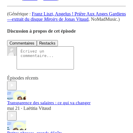
(Générique :
Franz Liszt, Angelus ! Prière Aux Anges Gardiens
—extrait du disque
Miroirs
de Jonas Vitaud
, NoMadMusic.)
Discussion à propos de cet épisode
Commentaires
Restacks
Épisodes récents
Transparence des salaires : ce qui va changer
mai 21
Laëtitia Vitaud
•
Petites phrases, grands dégâts