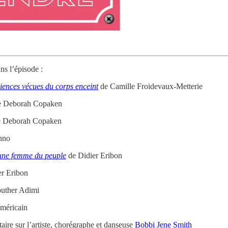
ns l’épisode :
riences vécues du corps enceint
de Camille Froidevaux-Metterie
 Deborah Copaken
 Deborah Copaken
nno
d'une femme du peuple
de Didier Eribon
r Eribon
uther Adimi
méricain
aire sur l’artiste, chorégraphe et danseuse
Bobbi Jene Smith