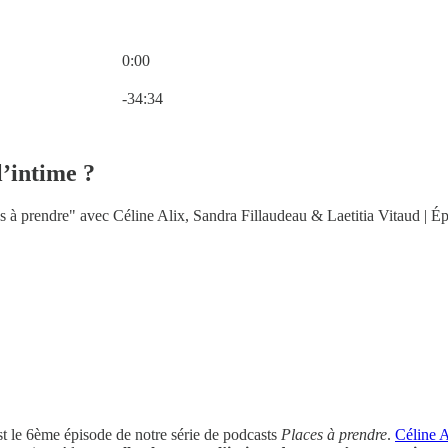
0:00
Heure actuelle: 0:00 / Temps total: -34:34
-34:34
l’intime ?
 à prendre" avec Céline Alix, Sandra Fillaudeau & Laetitia Vitaud | É
t le 6ème épisode de notre série de podcasts
Places à prendre
.
Céline A