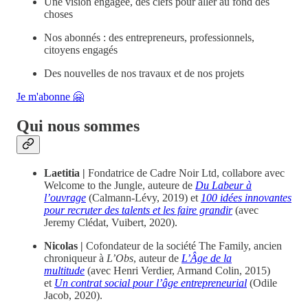
Une vision engagée, des clefs pour aller au fond des
choses
Nos abonnés : des entrepreneurs, professionnels,
citoyens engagés
Des nouvelles de nos travaux et de nos projets
Je m'abonne 🤗
Qui nous sommes
Laetitia |
Fondatrice de Cadre Noir Ltd, collabore avec
Welcome to the Jungle, auteure de
Du Labeur à
l’ouvrage
(Calmann-Lévy, 2019) et
100 idées innovantes
pour recruter des talents et les faire grandir
(avec
Jeremy Clédat, Vuibert, 2020).
Nicolas |
Cofondateur de la société The Family, ancien
chroniqueur à
L’Obs
, auteur de
L’Âge de la
multitude
(avec Henri Verdier, Armand Colin, 2015)
et
Un contrat social pour l’âge entrepreneurial
(Odile
Jacob, 2020).