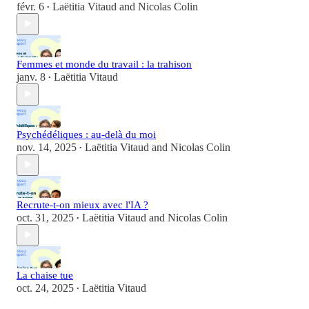
févr. 6
Laëtitia Vitaud
and
Nicolas Colin
•
Femmes et monde du travail : la trahison
janv. 8
Laëtitia Vitaud
•
Psychédéliques : au-delà du moi
nov. 14, 2025
Laëtitia Vitaud
and
Nicolas Colin
•
Recrute-t-on mieux avec l'IA ?
oct. 31, 2025
Laëtitia Vitaud
and
Nicolas Colin
•
La chaise tue
oct. 24, 2025
Laëtitia Vitaud
•