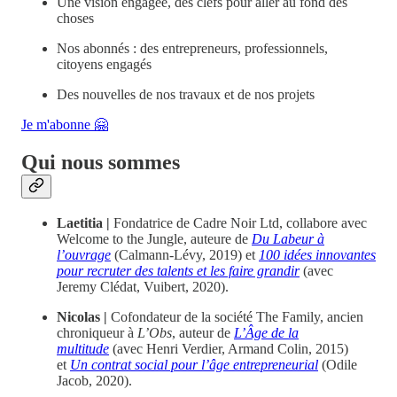
Une vision engagée, des clefs pour aller au fond des
choses
Nos abonnés : des entrepreneurs, professionnels,
citoyens engagés
Des nouvelles de nos travaux et de nos projets
Je m'abonne 🤗
Qui nous sommes
Laetitia |
Fondatrice de Cadre Noir Ltd, collabore avec
Welcome to the Jungle, auteure de
Du Labeur à
l’ouvrage
(Calmann-Lévy, 2019) et
100 idées innovantes
pour recruter des talents et les faire grandir
(avec
Jeremy Clédat, Vuibert, 2020).
Nicolas |
Cofondateur de la société The Family, ancien
chroniqueur à
L’Obs
, auteur de
L’Âge de la
multitude
(avec Henri Verdier, Armand Colin, 2015)
et
Un contrat social pour l’âge entrepreneurial
(Odile
Jacob, 2020).