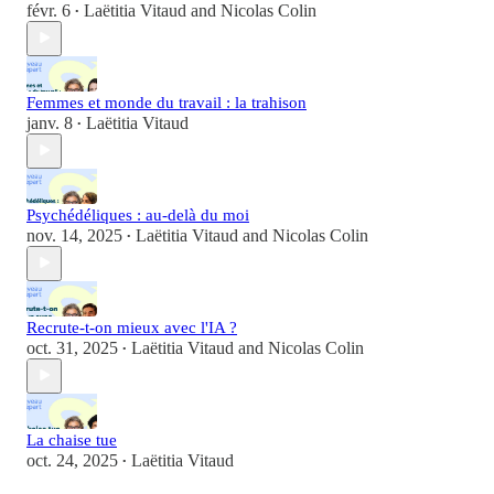
févr. 6
Laëtitia Vitaud
and
Nicolas Colin
•
Femmes et monde du travail : la trahison
janv. 8
Laëtitia Vitaud
•
Psychédéliques : au-delà du moi
nov. 14, 2025
Laëtitia Vitaud
and
Nicolas Colin
•
Recrute-t-on mieux avec l'IA ?
oct. 31, 2025
Laëtitia Vitaud
and
Nicolas Colin
•
La chaise tue
oct. 24, 2025
Laëtitia Vitaud
•