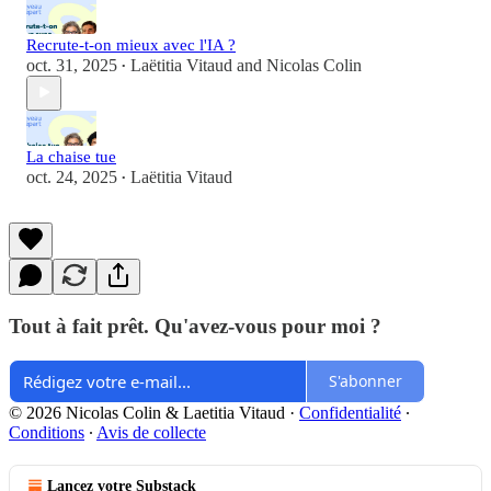
Recrute-t-on mieux avec l'IA ?
oct. 31, 2025
Laëtitia Vitaud
and
Nicolas Colin
•
La chaise tue
oct. 24, 2025
Laëtitia Vitaud
•
Tout à fait prêt. Qu'avez-vous pour moi ?
S'abonner
© 2026 Nicolas Colin & Laetitia Vitaud
·
Confidentialité
∙
Conditions
∙
Avis de collecte
Lancez votre Substack