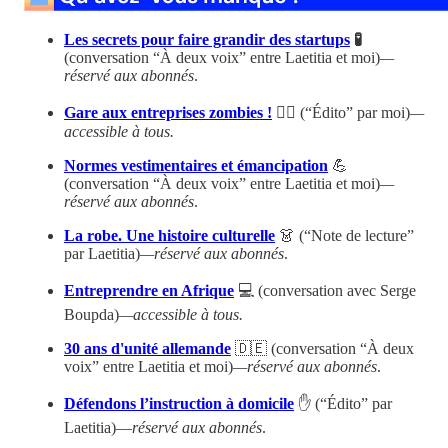
Les secrets pour faire grandir des startups
🧪
(conversation “À deux voix” entre Laetitia et moi)
—
réservé aux abonnés
.
Gare aux entreprises zombies !
🧟‍♀️ (“Édito” par moi)
—
accessible à tous.
Normes vestimentaires et émancipation
💪
(conversation “À deux voix” entre Laetitia et moi)
—
réservé aux abonnés
.
La robe. Une histoire culturelle
👗 (“Note de lecture”
par Laetitia)
—réservé aux abonnés
.
Entreprendre en Afrique
💻 (conversation avec Serge
Boupda)
—accessible à tous.
30 ans d'unité allemande
🇩🇪 (conversation “À deux
voix” entre Laetitia et moi)
—réservé aux abonnés
.
Défendons l’instruction à domicile
✋ (“Édito” par
Laetitia)—
réservé aux abonnés
.