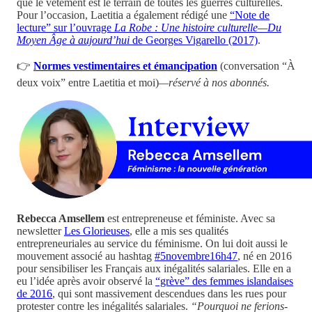
que le vêtement est le terrain de toutes les guerres culturelles.
Pour l’occasion, Laetitia a également rédigé une
“Note de
lecture” sur l’ouvrage
La Robe : Une histoire culturelle—Du
Moyen Âge à aujourd’hui
de Georges Vigarello (2017)
.
👉
Normes vestimentaires et émancipation
(conversation “À
deux voix” entre Laetitia et moi)
—réservé à nos abonnés.
Rebecca Amsellem
est entrepreneuse et féministe. Avec sa
newsletter
Les Glorieuses
, elle a mis ses qualités
entrepreneuriales au service du féminisme. On lui doit aussi le
mouvement associé au hashtag
#5novembre16h47
, né en 2016
pour sensibiliser les Français aux inégalités salariales. Elle en a
eu l’idée après avoir observé la
“grève” des femmes islandaises
de 2016
, qui sont massivement descendues dans les rues pour
protester contre les inégalités salariales.
“Pourquoi ne ferions-