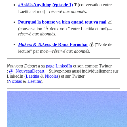
#AskUsAnything (épisode 1)
❓
(conversation entre
Laetitia et moi)
—réservé aux abonnés
.
Pourquoi la bourse va bien quand tout va mal
📈
(conversation “À deux voix” entre Laetitia et moi)
—
réservé aux abonnés
.
Makers & Takers
, de Rana Foroohar
💰 (“Note de
lecture” par moi)
—réservé aux abonnés
.
Nouveau Départ
a sa
page LinkedIn
et son compte Twitter
:
@_NouveauDepart_
. Suivez-nous aussi individuellement sur
LinkedIn (
Laetitia
&
Nicolas
) et sur Twitter
(
Nicolas
&
Laetitia
).