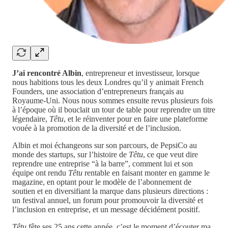
J’ai rencontré Albin
, entrepreneur et investisseur, lorsque
nous habitions tous les deux Londres qu’il y animait French
Founders, une association d’entrepreneurs français au
Royaume-Uni. Nous nous sommes ensuite revus plusieurs fois
à l’époque où il bouclait un tour de table pour reprendre un titre
légendaire,
Têtu
, et le réinventer pour en faire une plateforme
vouée à la promotion de la diversité et de l’inclusion.
Albin et moi échangeons sur son parcours, de PepsiCo au
monde des startups, sur l’histoire de
Têtu
, ce que veut dire
reprendre une entreprise “à la barre”, comment lui et son
équipe ont rendu
Têtu
rentable en faisant monter en gamme le
magazine, en optant pour le modèle de l’abonnement de
soutien et en diversifiant la marque dans plusieurs directions :
un festival annuel, un forum pour promouvoir la diversité et
l’inclusion en entreprise, et un message décidément positif.
Têtu
fête ses 25 ans cette année, c’est le moment d’écouter ma