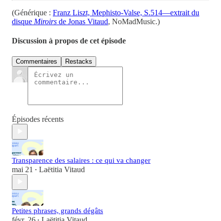
(Générique :
Franz Liszt, Mephisto-Valse, S.514—extrait du
disque
Miroirs
de Jonas Vitaud
, NoMadMusic.)
Discussion à propos de cet épisode
Commentaires
Restacks
Épisodes récents
Transparence des salaires : ce qui va changer
mai 21
Laëtitia Vitaud
•
Petites phrases, grands dégâts
févr. 26
Laëtitia Vitaud
•