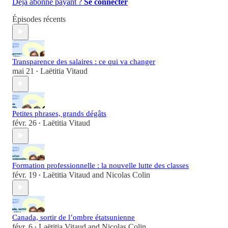
Déjà abonné payant ?
Se connecter
Épisodes récents
Transparence des salaires : ce qui va changer
mai 21
Laëtitia Vitaud
•
Petites phrases, grands dégâts
févr. 26
Laëtitia Vitaud
•
Formation professionnelle : la nouvelle lutte des classes
févr. 19
Laëtitia Vitaud
and
Nicolas Colin
•
Canada, sortir de l’ombre étatsunienne
févr. 6
Laëtitia Vitaud
and
Nicolas Colin
•