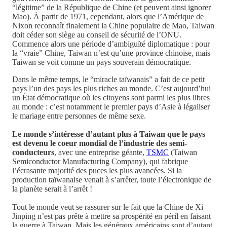
“légitime” de la République de Chine (et peuvent ainsi ignorer
Mao). À partir de 1971, cependant, alors que l’Amérique de
Nixon reconnaît finalement la Chine populaire de Mao, Taiwan
doit céder son siège au conseil de sécurité de l’ONU.
Commence alors une période d’ambiguïté diplomatique : pour
la “vraie” Chine, Taiwan n’est qu’une province chinoise, mais
Taiwan se voit comme un pays souverain démocratique.
Dans le même temps, le “miracle taïwanais” a fait de ce petit
pays l’un des pays les plus riches au monde. C’est aujourd’hui
un État démocratique où les citoyens sont parmi les plus libres
au monde : c’est notamment le premier pays d’Asie à légaliser
le mariage entre personnes de même sexe.
Le monde s’intéresse d’autant plus à Taiwan que le pays
est devenu le coeur mondial de l’industrie des semi-
conducteurs
, avec une entreprise géante,
TSMC
(Taiwan
Semiconductor Manufacturing Company), qui fabrique
l’écrasante majorité des puces les plus avancées. Si la
production taïwanaise venait à s’arrêter, toute l’électronique de
la planète serait à l’arrêt !
Tout le monde veut se rassurer sur le fait que la Chine de Xi
Jinping n’est pas prête à mettre sa prospérité en péril en faisant
la guerre à Taiwan. Mais les généraux américains sont d’autant