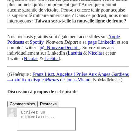
plus inquiets qu’ils comprennent que l’Amérique n’aurait
aucune garantie de victoire. Peut-on encore tenir pour acquise
la supériorité militaire américaine ? Dans ce podcast, nous nous
interrogeons :
Taiwan sera-t-elle la nouvelle ligne de front ?
Nos podcasts gratuits sont également accessibles sur
Apple
Podcasts
et
Spotify
.
Nouveau Départ
a sa
page LinkedIn
et son
compte Twitter :
@_NouveauDepart_
. Suivez-nous aussi
individuellement sur LinkedIn (
Laetitia
&
Nicolas
) et sur
Twitter (
Nicolas
&
Laetitia
).
(Générique :
Franz Liszt, Angelus ! Prière Aux Anges Gardiens
—extrait du disque
Miroirs
de Jonas Vitaud
, NoMadMusic.)
Discussion à propos de cet épisode
Commentaires
Restacks