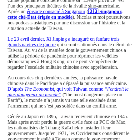
Chine populaire considère comme sa “23ème province” est
l’un des principaux théâtres de la rivalité sino-américaine.
Après un
épisode consacré à Singapour
(
🇸🇬 Singapour,
cette cité-État érigée en modèle
), Nicolas et moi poursuivons
nos podcasts asiatiques par une discussion sur l’histoire et la
situation actuelle de Taiwan.
Le 23 avril dernier, Xi Jinping a inauguré en fanfare trois
grands navires de guerre
qui seront stationnés dans le détroit de
Taiwan. Au vu de la manière dont le gouvernement chinos a
utilisé la période de pandémie pour réprimer les velléités
démocratiques à Hong Kong, on ne peut s’empêcher de
regarder l’escalade militaire chinoise avec appréhension.
Au cours des cinq dernières années, la puissance navale
chinoise dans le Pacifique a dépassé la puissance américaine.
D’après
The Economist,
qui voit Taiwan comme
“l’endroit le
plus dangereux au monde”
(“the most dangerous place on
Earth”), le monde n’a jamais vu une telle escalade dans
l’armement qui ne s’est pas soldée dans un conflit armé.
Cédée au Japon en 1895, Taiwan redevient chinoise en 1945.
Mais après avoir perdu la guerre civile face au PCC de Mao,
les nationalistes de Tchang Kaï-chek y installent leur
gouvernement. Jusqu’en 1971, les Occidentaux considèrent le
gouvernement installé à Taiwan comme le gouvernement