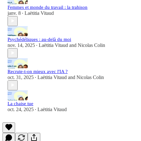
Femmes et monde du travail : la trahison
janv. 8
Laëtitia Vitaud
•
Psychédéliques : au-delà du moi
nov. 14, 2025
Laëtitia Vitaud
and
Nicolas Colin
•
Recrute-t-on mieux avec l'IA ?
oct. 31, 2025
Laëtitia Vitaud
and
Nicolas Colin
•
La chaise tue
oct. 24, 2025
Laëtitia Vitaud
•