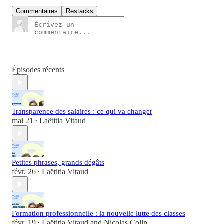
Commentaires
Restacks
Épisodes récents
Transparence des salaires : ce qui va changer
mai 21
Laëtitia Vitaud
•
Petites phrases, grands dégâts
févr. 26
Laëtitia Vitaud
•
Formation professionnelle : la nouvelle lutte des classes
févr. 19
Laëtitia Vitaud
and
Nicolas Colin
•