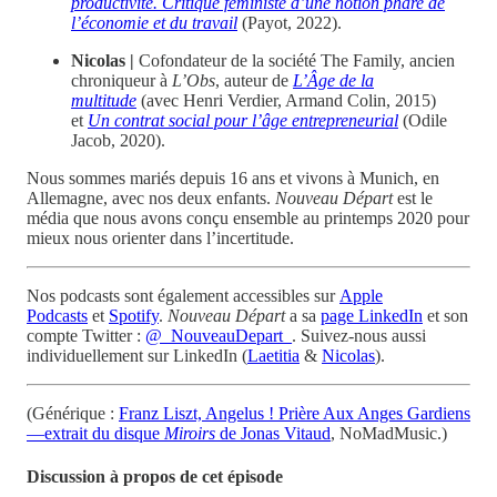
productivité. Critique féministe d’une notion phare de
l’économie et du travail
(Payot, 2022).
Nicolas |
Cofondateur de la société The Family, ancien
chroniqueur à
L’Obs
, auteur de
L’Âge de la
multitude
(avec Henri Verdier, Armand Colin, 2015)
et
Un contrat social pour l’âge entrepreneurial
(Odile
Jacob, 2020).
Nous sommes mariés depuis 16 ans et vivons à Munich, en
Allemagne, avec nos deux enfants.
Nouveau Départ
est le
média que nous avons conçu ensemble au printemps 2020 pour
mieux nous orienter dans l’incertitude.
Nos podcasts sont également accessibles sur
Apple
Podcasts
et
Spotify
.
Nouveau Départ
a sa
page LinkedIn
et son
compte Twitter :
@_NouveauDepart_
. Suivez-nous aussi
individuellement sur LinkedIn (
Laetitia
&
Nicolas
).
(Générique :
Franz Liszt, Angelus ! Prière Aux Anges Gardiens
—extrait du disque
Miroirs
de Jonas Vitaud
, NoMadMusic.)
Discussion à propos de cet épisode