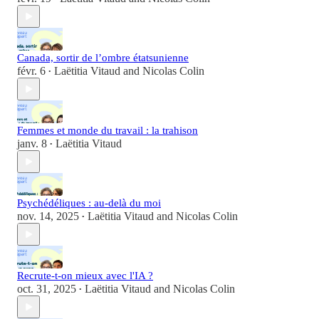
Canada, sortir de l’ombre étatsunienne
févr. 6
Laëtitia Vitaud
and
Nicolas Colin
•
Femmes et monde du travail : la trahison
janv. 8
Laëtitia Vitaud
•
Psychédéliques : au-delà du moi
nov. 14, 2025
Laëtitia Vitaud
and
Nicolas Colin
•
Recrute-t-on mieux avec l'IA ?
oct. 31, 2025
Laëtitia Vitaud
and
Nicolas Colin
•