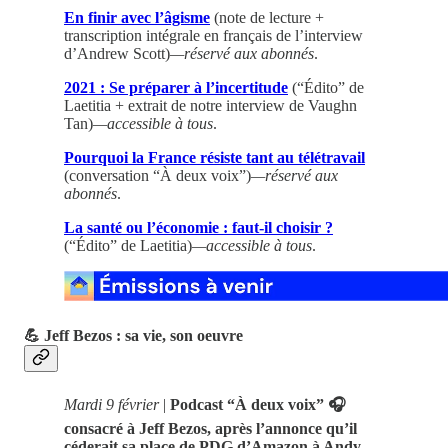
En finir avec l’âgisme
(note de lecture +
transcription intégrale en français de l’interview
d’Andrew Scott)
—réservé aux abonnés
.
2021 : Se préparer à l’incertitude
(“Édito” de
Laetitia + extrait de notre interview de Vaughn
Tan)
—accessible à tous
.
Pourquoi la France résiste tant au télétravail
(conversation “À deux voix”)
—réservé aux
abonnés
.
La santé ou l’économie : faut-il choisir ?
(“Édito” de Laetitia)
—accessible à tous
.
💪 Jeff Bezos : sa vie, son oeuvre
Mardi 9 février
|
Podcast “À deux voix” 🎧
consacré à Jeff Bezos, après l’annonce qu’il
céderait sa place de PDG d’Amazon à Andy