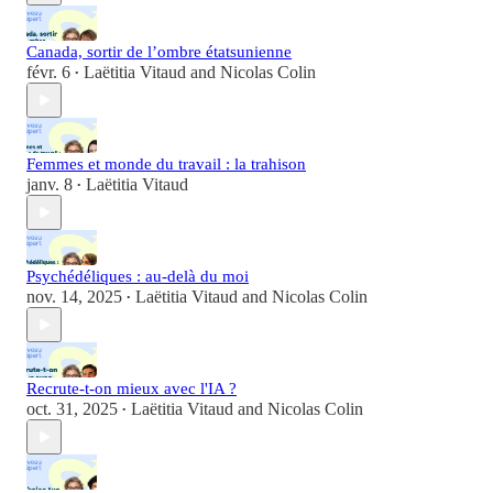
Canada, sortir de l’ombre étatsunienne
févr. 6
Laëtitia Vitaud
and
Nicolas Colin
•
Femmes et monde du travail : la trahison
janv. 8
Laëtitia Vitaud
•
Psychédéliques : au-delà du moi
nov. 14, 2025
Laëtitia Vitaud
and
Nicolas Colin
•
Recrute-t-on mieux avec l'IA ?
oct. 31, 2025
Laëtitia Vitaud
and
Nicolas Colin
•