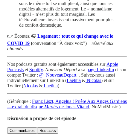
sous le même toit se multiplient, ainsi que tous les
modèles alternatifs de logement. Le « nomadisme
digital » n’est plus du tout marginal. Les
télétravailleurs investissent massivement pour plus
de confort domestique.
👉 Écoutez 🎧
Logement : tout ce qui change avec le
COVID-19
(
conversation “À deux voix”)—
réservé aux
abonnés
.
Nos podcasts gratuits sont également accessibles sur
Apple
Podcasts
et
Spotify
.
Nouveau Départ
a sa
page LinkedIn
et son
compte Twitter :
@_NouveauDepart_
. Suivez-nous aussi
individuellement sur LinkedIn (
Laetitia
&
Nicolas
) et sur
Twitter (
Nicolas
&
Laetitia
).
(Générique :
Franz Liszt, Angelus ! Prière Aux Anges Gardiens
—extrait du disque
Miroirs
de Jonas Vitaud
, NoMadMusic.)
Discussion à propos de cet épisode
Commentaires
Restacks