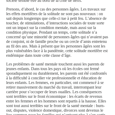
société semble être au bord de la crise de nerfs.
Prenons, d’abord, le cas des personnes âgées. Les travaux sur
les effets mortifères de la solitude ne sont pas nouveaux : on
sait depuis longtemps que celle-ci tue à petit feu. L’absence de
toucher, de stimulations, d’interactions sociales de toute sorte
ont un impact sur la condition mentale, mais aussi sur la
condition physique. Pendant un temps, cette solitude n’a
concerné qu’une minorité de personnes âgées qui n’avaient pas
de conjoint, ni de famille proche ou un cercle d’amis entretenu
au fil des ans. Mais à présent que les personnes âgées sont les
plus vulnérables face à la pandémie, cette solitude mortifère est
endémique dans toute cette classe d’âge.
Les problèmes de santé mentale touchent aussi les parents de
jeunes enfants. Dans tous les pays où les écoles ont fermé
sporadiquement ou durablement, les parents ont été confrontés
à la difficulté à concilier vie professionnelle et éducation de
leurs enfants. Les femmes, en particulier, ont commencé à se
retirer massivement du marché du travail, interrompant leur
carrière pour s’occuper de leurs ouailles. Les conséquences
sont terribles sur le front économique : les écarts de revenus
entre les femmes et les hommes sont repartis à la hausse. Elles
sont tout aussi terribles sur le front de la santé mentale : burn-
out, disputes, violence domestique, divorces sont devenus le
lieu commun pour les familles qui n’arrivent plus à s’en sortir