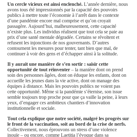
Un cercle vicieux est ainsi enclenché.
L’année dernière, nous
avons tous été impressionnés par la capacité des pouvoirs
publics à mettre toute l’économie à l’arrêt dans le contexte
d’une pandémie encore mal comprise et qu’on croyait
passagère. Aujourd’hui, malheureusement, cette capacité
n’existe plus. Les individus réalisent que tout cela se paie au
prix d’une santé mentale dégradée. Certains se révoltent et
refusent les injonctions de nos gouvernants. D’autres
contournent les mesures pour tenter, tant bien que mal, de
continuer à voir des gens et d’échapper ainsi à la solitude.
Il y aurait une manière de s’en sortir : saisir cette
opportunité de tout réinventer
– la manière dont on prend
soin des personnes âgées, dont on éduque les enfants, dont on
accueille les jeunes dans la vie active, dont on manage des
équipes à distance. Mais les pouvoirs publics ne voient pas
cette opportunité. Même si la pandémie s’éternise, son issue
semble toujours trop proche pour que ça vaille la peine, à leurs
yeux, d’engager ces ambitieux chantiers d’innovation
institutionnelle et sociale.
Tout cela explique que notre société, malgré les progrès sur
le front de la vaccination, soit au bord de la crise de nerfs.
Collectivement, nous éprouvons un stress d’une violence
inouïe – ou encore, comme Laetitia l’évoque dans sa