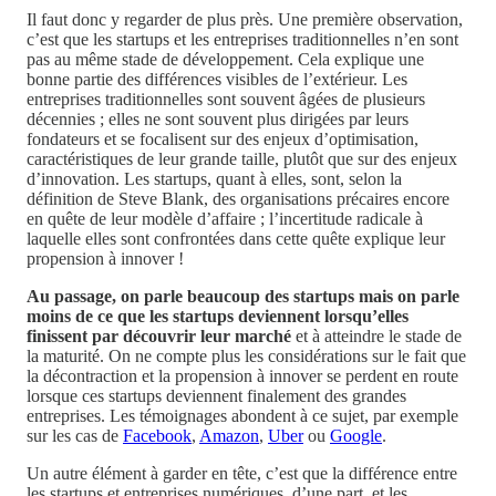
Il faut donc y regarder de plus près. Une première observation,
c’est que les startups et les entreprises traditionnelles n’en sont
pas au même stade de développement. Cela explique une
bonne partie des différences visibles de l’extérieur. Les
entreprises traditionnelles sont souvent âgées de plusieurs
décennies ; elles ne sont souvent plus dirigées par leurs
fondateurs et se focalisent sur des enjeux d’optimisation,
caractéristiques de leur grande taille, plutôt que sur des enjeux
d’innovation. Les startups, quant à elles, sont, selon la
définition de Steve Blank, des organisations précaires encore
en quête de leur modèle d’affaire ; l’incertitude radicale à
laquelle elles sont confrontées dans cette quête explique leur
propension à innover !
Au passage, on parle beaucoup des startups mais on parle
moins de ce que les startups deviennent lorsqu’elles
finissent par découvrir leur marché
et à atteindre le stade de
la maturité. On ne compte plus les considérations sur le fait que
la décontraction et la propension à innover se perdent en route
lorsque ces startups deviennent finalement des grandes
entreprises. Les témoignages abondent à ce sujet, par exemple
sur les cas de
Facebook
,
Amazon
,
Uber
ou
Google
.
Un autre élément à garder en tête, c’est que la différence entre
les startups et entreprises numériques, d’une part, et les