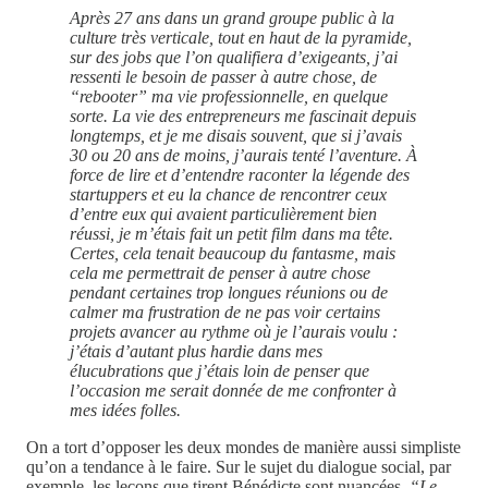
Après 27 ans dans un grand groupe public à la
culture très verticale, tout en haut de la pyramide,
sur des jobs que l’on qualifiera d’exigeants, j’ai
ressenti le besoin de passer à autre chose, de
“rebooter” ma vie professionnelle, en quelque
sorte. La vie des entrepreneurs me fascinait depuis
longtemps, et je me disais souvent, que si j’avais
30 ou 20 ans de moins, j’aurais tenté l’aventure. À
force de lire et d’entendre raconter la légende des
startuppers et eu la chance de rencontrer ceux
d’entre eux qui avaient particulièrement bien
réussi, je m’étais fait un petit film dans ma tête.
Certes, cela tenait beaucoup du fantasme, mais
cela me permettrait de penser à autre chose
pendant certaines trop longues réunions ou de
calmer ma frustration de ne pas voir certains
projets avancer au rythme où je l’aurais voulu :
j’étais d’autant plus hardie dans mes
élucubrations que j’étais loin de penser que
l’occasion me serait donnée de me confronter à
mes idées folles.
On a tort d’opposer les deux mondes de manière aussi simpliste
qu’on a tendance à le faire. Sur le sujet du dialogue social, par
exemple, les leçons que tirent Bénédicte sont nuancées.
“Le