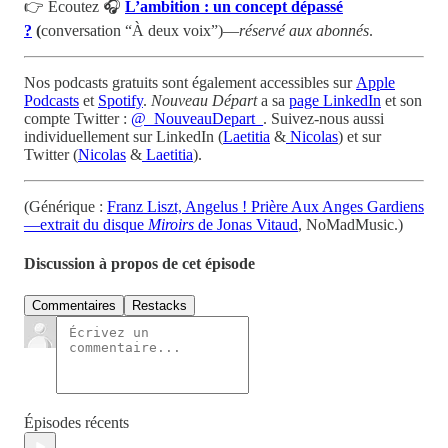
👉 Écoutez 🎧
L’ambition : un concept dépassé
?
(
conversation “À deux voix”)—
réservé aux abonnés
.
Nos podcasts gratuits sont également accessibles sur
Apple
Podcasts
et
Spotify
.
Nouveau Départ
a sa
page LinkedIn
et son
compte Twitter :
@_NouveauDepart_
. Suivez-nous aussi
individuellement sur LinkedIn (
Laetitia
&
Nicolas
) et sur
Twitter (
Nicolas
&
Laetitia
).
(Générique :
Franz Liszt, Angelus ! Prière Aux Anges Gardiens
—extrait du disque
Miroirs
de Jonas Vitaud
, NoMadMusic.)
Discussion à propos de cet épisode
Commentaires
Restacks
Épisodes récents