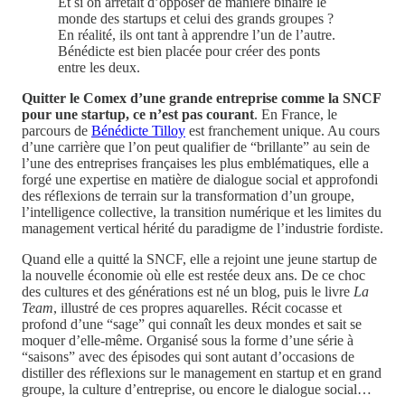
Et si on arrêtait d’opposer de manière binaire le
monde des startups et celui des grands groupes ?
En réalité, ils ont tant à apprendre l’un de l’autre.
Bénédicte est bien placée pour créer des ponts
entre les deux.
Quitter le Comex d’une grande entreprise comme la SNCF
pour une startup, ce n’est pas courant
. En France, le
parcours de
Bénédicte Tilloy
est franchement unique. Au cours
d’une carrière que l’on peut qualifier de “brillante” au sein de
l’une des entreprises françaises les plus emblématiques, elle a
forgé une expertise en matière de dialogue social et approfondi
des réflexions de terrain sur la transformation d’un groupe,
l’intelligence collective, la transition numérique et les limites du
management vertical hérité du paradigme de l’industrie fordiste.
Quand elle a quitté la SNCF, elle a rejoint une jeune startup de
la nouvelle économie où elle est restée deux ans. De ce choc
des cultures et des générations est né un blog, puis le livre
La
Team
, illustré de ces propres aquarelles. Récit cocasse et
profond d’une “sage” qui connaît les deux mondes et sait se
moquer d’elle-même. Organisé sous la forme d’une série à
“saisons” avec des épisodes qui sont autant d’occasions de
distiller des réflexions sur le management en startup et en grand
groupe, la culture d’entreprise, ou encore le dialogue social…